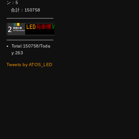
ン：5
合計：150758
Total:150758/Toda
y:263
Tweets by ATOS_LED